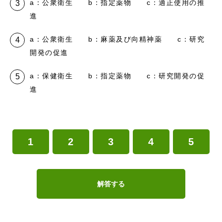
a：公衆衛生 b：指定薬物 c：適正使用の推
進
a：公衆衛生 b：麻薬及び向精神薬 c：研究
開発の促進
a：保健衛生 b：指定薬物 c：研究開発の促
進
1
2
3
4
5
解答する