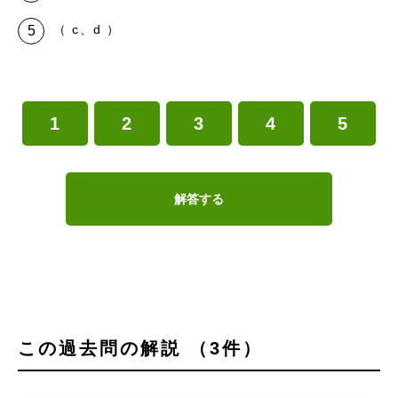
（ c、d ）
1
2
3
4
5
解答する
この過去問の解説 （3件）