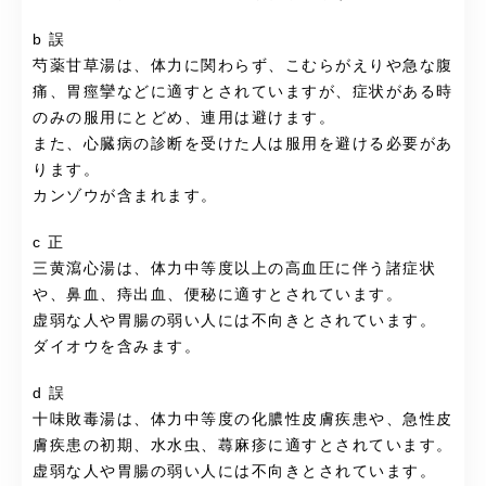
b 誤
芍薬甘草湯は、体力に関わらず、こむらがえりや急な腹
痛、胃痙攣などに適すとされていますが、症状がある時
のみの服用にとどめ、連用は避けます。
また、心臓病の診断を受けた人は服用を避ける必要があ
ります。
カンゾウが含まれます。
c 正
三黄瀉心湯は、体力中等度以上の高血圧に伴う諸症状
や、鼻血、痔出血、便秘に適すとされています。
虚弱な人や胃腸の弱い人には不向きとされています。
ダイオウを含みます。
d 誤
十味敗毒湯は、体力中等度の化膿性皮膚疾患や、急性皮
膚疾患の初期、水水虫、蕁麻疹に適すとされています。
虚弱な人や胃腸の弱い人には不向きとされています。