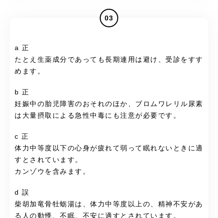
03
a 正
たとえ生薬成分であっても長期連用は避け、受診をすす
めます。
b 正
妊娠中の胎児障害のおそれのほか、ブロムワレリル尿素
は大量摂取による急性中毒にも注意が必要です。
c 正
体力中等度以下の心身が疲れて弱って眠れないときに適
すとされています。
カンゾウを含みます。
d 誤
柴胡加竜骨牡蛎湯は、体力中等度以上の、精神不安があ
る人の動悸、不眠、不安に適すとされています。