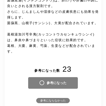
茵蔯蒿湯(インチンコントウ)は、胆のうや肝臓の不調に
良いとされる漢方製剤です。
さらに、じんましんや湿疹などの皮膚疾患にも効果を発
揮します。
茵蔯蒿、山梔子(サンシシ)、大黄が配合されています。
葛根湯加川芎辛夷(カッコントウカセンキュウシンイ)
は、鼻炎や鼻づまりといった症状に効果的です。
葛根、大棗、麻黄、芍薬、生姜などが配合されていま
す。
23
参考になった数
参考になった
参考にならなかった