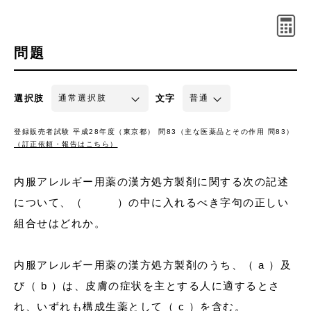
問題
選択肢
文字
登録販売者試験 平成28年度（東京都） 問83（主な医薬品とその作用 問83）
（訂正依頼・報告はこちら）
内服アレルギー用薬の漢方処方製剤に関する次の記述
について、（ ）の中に入れるべき字句の正しい
組合せはどれか。
内服アレルギー用薬の漢方処方製剤のうち、（ a ）及
び（ b ）は、皮膚の症状を主とする人に適するとさ
れ、いずれも構成生薬として（ c ）を含む。